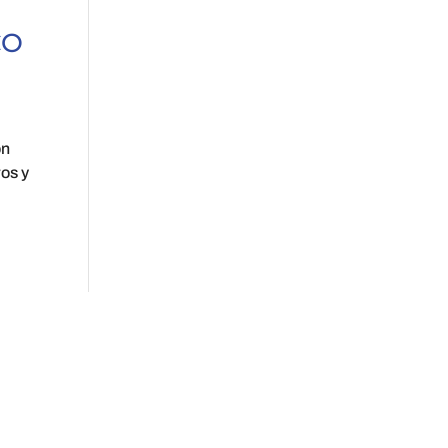
CO
ón
ros y