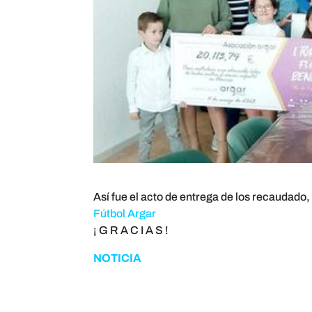
Así fue el acto de entrega de los recaudado,
Fútbol Argar
¡ G R A C I A S !
NOTICIA