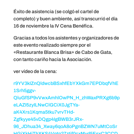
Éxito de asistencia (se colgó el cartel de
completo) y buen ambiente, así transcurrió el día
16 de noviembre la IV Cena Benéfica.
Gracias a todos los asistentes y organizadores de
este evento realizado siempre por el
«Restaurante Blanca Brisa» de Cabo de Gata,
con tanto cariño hacia la Asociación.
ver vídeo de la cena:
r9YV3kIZnQldwcbBSxhfEbYXkGm7EPDbqfVhE
1Srh5ggv-
QluGfSP9vVwxAmhlOwPN_H_zhWaxPRXg6b9p
eLAZI5zyILNwClGCiX0JgTYa-
aK4Xrs1Kqma5tku7vrvTHd-
Zgfkyye45vDQgp4IgBWB3rJRx-
96_JDhua34_Xway6qoA8oPgnBZWN7uMtCoSr
HGiXkHiThXKS4Vntp27ztif0cxMyd5EsxC3CCD