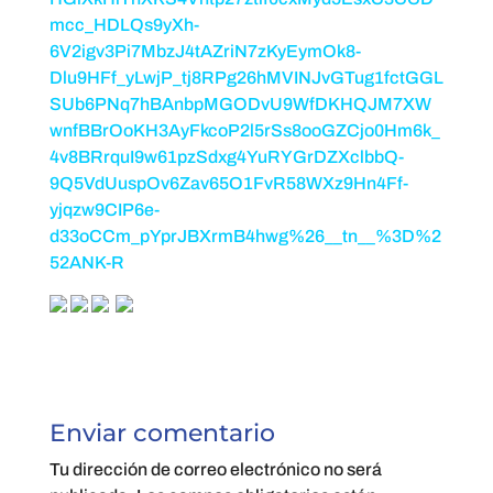
mcc_HDLQs9yXh-
6V2igv3Pi7MbzJ4tAZriN7zKyEymOk8-
Dlu9HFf_yLwjP_tj8RPg26hMVINJvGTug1fctGGL
SUb6PNq7hBAnbpMGODvU9WfDKHQJM7XW
wnfBBrOoKH3AyFkcoP2l5rSs8ooGZCjo0Hm6k_
4v8BRrquI9w61pzSdxg4YuRYGrDZXclbbQ-
9Q5VdUuspOv6Zav65O1FvR58WXz9Hn4Ff-
yjqzw9CIP6e-
d33oCCm_pYprJBXrmB4hwg%26__tn__%3D%2
52ANK-R
Enviar comentario
Tu dirección de correo electrónico no será