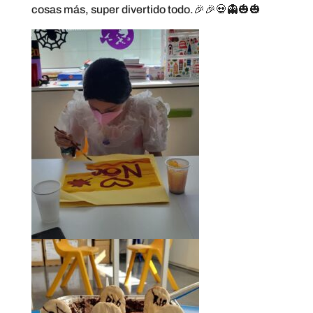
cosas más, super divertido todo.🎉🎉💀👻🎃🎃