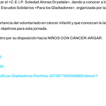
ar el «C.E.I.P. Soledad Alonso Drysdale», dando a conocer a l
Escudos Solidarios «Para los Gladiadores», organizada por la
rtancia del voluntariado en cáncer infantil y que conozcan la l
 objetivos para esta jornada.
 Centro por su disposición hacia NIÑOS CON CÁNCER-ARGAR.
6
32
B1os-Gladiadores-Pechina-2073977659358665/about/?